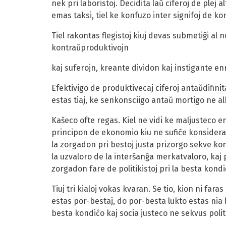
nek pri laboristoj. Decidita laŭ ciferoj de ple
emas taksi, tiel ke konfuzo inter signifoj de ko
Tiel rakontas flegistoj kiuj devas submetiĝi a
kontraŭproduktivojn
kaj suferojn, kreante dividon kaj instigante en
Efektivigo de produktivecaj ciferoj antaŭdifinit
estas tiaj, ke senkonsciigo antaŭ mortigo ne alk
Kaŝeco ofte regas. Kiel ne vidi ke maljusteco e
principon de ekonomio kiu ne sufiĉe konsideras 
la zorgadon pri bestoj justa prizorgo sekve ko
la uzvaloro de la interŝanĝa merkatvaloro, kaj pr
zorgadon fare de politikistoj pri la besta kondi
Tiuj tri kialoj vokas kvaran. Se tio, kion ni far
estas por-bestaj, do por-besta lukto estas nia
besta kondiĉo kaj socia justeco ne sekvus polit