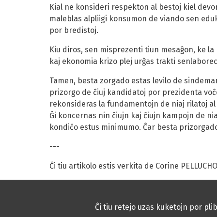
Kial ne konsideri respekton al bestoj kiel dev
maleblas alpliigi konsumon de viando sen eduk
por bredistoj.
Kiu diros, sen misprezenti tiun mesaĝon, ke la
kaj ekonomia krizo plej urĝas trakti senlabore
Tamen, besta zorgado estas levilo de sindemand
prizorgo de ĉiuj kandidatoj por prezidenta voĉdo
rekonsideras la fundamentojn de niaj rilatoj al b
Ĝi koncernas nin ĉiujn kaj ĉiujn kampojn de ni
kondiĉo estus minimumo. Ĉar besta prizorgado l
---
Ĉi tiu artikolo estis verkita de Corine PELLUCHO
Ĉi tiu retejo uzas kuketojn por pl