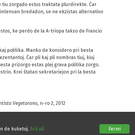
 tiu zorgado estus traktata plurdirekte. Ĉar
 intensan bredadon, se ne ekzistas alternativo
stos, ke perdo de la A-triopa takso de Francio
kaj politika. Manko de konsidero pri besta
entantoj. Ĉar pli kaj pli nombras tiuj, kiuj
Besta prizorgo estas plej grava politika zorgo.
rio. Krei ŝtatan sekretariejon pri la besta
ntista Vegetarano
, n-ro 2, 2012
on de kuketoj.
Scii pli
Fermi