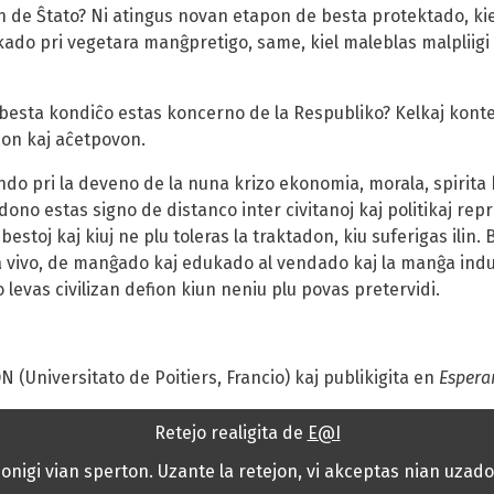
on de Ŝtato? Ni atingus novan etapon de besta protektado, kie
ado pri vegetara manĝpretigo, same, kiel maleblas malpliigi
 besta kondiĉo estas koncerno de la Respubliko? Kelkaj konte
con kaj aĉetpovon.
o pri la deveno de la nuna krizo ekonomia, morala, spirita 
no estas signo de distanco inter civitanoj kaj politikaj reprez
estoj kaj kiuj ne plu toleras la traktadon, kiu suferigas ilin. 
a vivo, de manĝado kaj edukado al vendado kaj la manĝa indust
evas civilizan defion kiun neniu plu povas pretervidi.
N (Universitato de Poitiers, Francio) kaj publikigita en
Espera
Retejo realigita de
E@I
ibonigi vian sperton. Uzante la retejon, vi akceptas nian uzad
Pri la retejo
Mapo de la retejo
Kontaktu nin