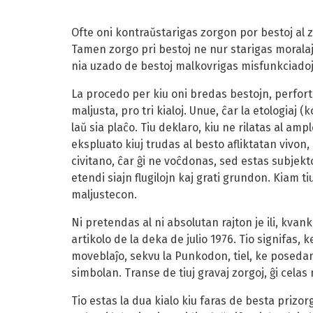
Ofte oni kontraŭstarigas zorgon por bestoj al z
Tamen zorgo pri bestoj ne nur starigas moralajn
nia uzado de bestoj malkovrigas misfunkciadoj
La procedo per kiu oni bredas bestojn, perfort
maljusta, pro tri kialoj. Unue, ĉar la etologiaj 
laŭ sia plaĉo. Tiu deklaro, kiu ne rilatas al amp
ekspluato kiuj trudas al besto afliktatan vivon
civitano, ĉar ĝi ne voĉdonas, sed estas subjekt
etendi siajn flugilojn kaj grati grundon. Kiam 
maljustecon.
Ni pretendas al ni absolutan rajton je ili, kvan
artikolo de la deka de julio 1976. Tio signifas,
moveblaĵo, sekvu la Punkodon, tiel, ke posedant
simbolan. Transe de tiuj gravaj zorgoj, ĝi cela
Tio estas la dua kialo kiu faras de besta prizo