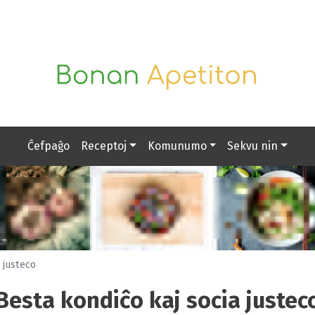
Ĉefpaĝo
Receptoj
Komunumo
Sekvu nin
 justeco
Besta kondiĉo kaj socia justec