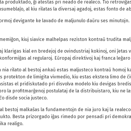
j alta produktado, ĝi atestas pri neado de realeco. Tio retrov
nsumeblaĵo, al kiu rilatas la diversaj agadoj, estas fonto de a
l normoj devigante ke lavado de maljunulo daŭru ses minutojn
memiĝon, kiuj siavice malhelpas reziston kontraŭ trudita malj
aj klarigas kial en bredejoj de ovindustriaj kokinoj, oni ĵetas 
onformiĝas al regularoj. Eŭropaj direktivoj kaj franca leĝaro 
n nia rilato al bestoj ankaŭ estas maljusteco kontraŭ homoj k
protekton de limigita vivmedio, kiu estas ekstera limo de ĉiu
nsistas el pridiskutado pri disvolva modelo kiu devigas bredi
o la profitmarĝenoj postulataj de la distribuistaro, kiu ne las
ĉo disde socia justeco.
as al bestoj malkaŝas la fundamentojn de nia juro kaj la realeco
 lukto. Besta prizorgado iĝas rimedo por pensadi pri demokrat
ika realigo.