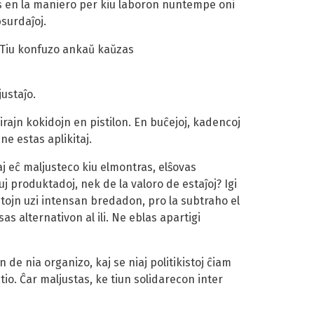
iĝas en la maniero per kiu laboron nuntempe oni
bsurdaĵoj.
. Tiu konfuzo ankaŭ kaŭzas
ustaĵo.
virajn kokidojn en pistilon. En buĉejoj, kadencoj
ne estas aplikitaj.
aj eĉ maljusteco kiu elmontras, elŝovas
j produktadoj, nek de la valoro de estaĵoj? Igi
stojn uzi intensan bredadon, pro la subtraho el
as alternativon al ili. Ne eblas apartigi
n de nia organizo, kaj se niaj politikistoj ĉiam
io. Ĉar maljustas, ke tiun solidarecon inter