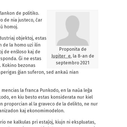
lankon de politiko.
o de nia justeco, ĉar
aŭ homoj.
ustriaj objektoj, estas
n de la homo uzi ilin
Proponita de
ĉoj de enŝloso kaj de
Jupiter_e.
la
8-an de
responda. Ĝi ne estas
septembro 2021
io. Kokino bezonas
 aperigas ĝian suferon, sed ankaŭ nian
ion mencias la franca Punkodo, en la naŭa leĝa
lkodo, en kiu besto estas konsiderata nur kiel
 proporcian al la graveco de la delikto, ne nur
rorganizadon kaj ekonomimodelon.
o ne kalkulas pri estaĵoj, kiujn ni ekspluatas,