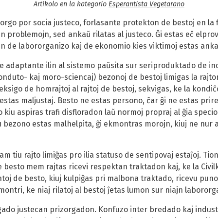
Artikolo en la kategorio
Esperantista Vegetarano
orgo por socia justeco, forlasante protekton de bestoj en la f
 problemojn, sed ankaŭ rilatas al justeco. Ĝi estas eĉ elprov
n de labororganizo kaj de ekonomio kies viktimoj estas ank
e adaptante ilin al sistemo paŭsita sur seriproduktado de ind
(konduto- kaj moro-sciencaj) bezonoj de bestoj limigas la rajto
leksigo de homrajtoj al rajtoj de bestoj, sekvigas, ke la kondi
, estas maljustaj. Besto ne estas persono, ĉar ĝi ne estas pri
o kiu aspiras trafi disfloradon laŭ normoj propraj al ĝia spec
tiu bezono estas malhelpita, ĝi ekmontras morojn, kiuj ne nur
kam tiu rajto limiĝas pro ilia statuso de sentipovaj estaĵoj. T
 ke besto mem rajtas ricevi respektan traktadon kaj, ke la Civi
oj de besto, kiuj kulpiĝas pri malbona traktado, ricevu punon
s montri, ke niaj rilatoj al bestoj ĵetas lumon sur niajn labo
rgado justecan prizorgadon. Konfuzo inter bredado kaj industri