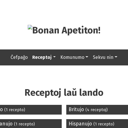
Ĉefpaĝo
Receptoj
Komunumo
Sekvu nin
Receptoj laŭ lando
lo
Britujo
(1 recepto)
(4 receptoj)
anujo
Hispanujo
(1 recepto)
(1 recepto)