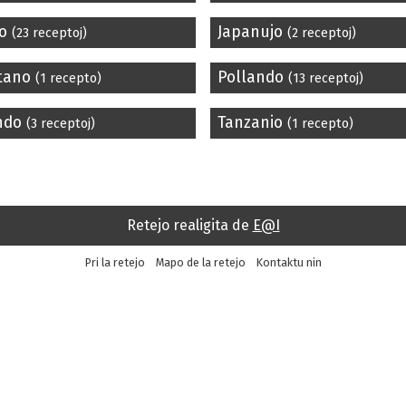
jo
Japanujo
(23 receptoj)
(2 receptoj)
stano
Pollando
(1 recepto)
(13 receptoj)
ando
Tanzanio
(3 receptoj)
(1 recepto)
Retejo realigita de
E@I
Pri la retejo
Mapo de la retejo
Kontaktu nin