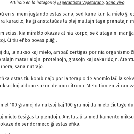
Artikolo en la kategorioj
Esperantista Vegetarano
,
Sana vivo
ŭ en si mem juglando estas sana, sed kune kun la mielo ĝi es
ra kurac­ilo, ke ĝi anstataŭas la plej multajn tage prenatajn 
am scias, kia miraklo okazas al nia korpo, se ĉiutage ni man
j. Ĉi tiu efiko povas pliiĝi.
iuj du, la nukso kaj mielo, ambaŭ certigas por nia organismo ĉ
ralajn materialojn, proteinojn, grasojn kaj sakaridojn. Atentu
supera, sana nutraĵo.
efika estas tiu kombinaĵo por la terapio de anemio laŭ la se
uksoj kaj aldonu sukon de unu citrono. Metu tiun en vitran vaz
 el 100 gramoj da nuksoj kaj 100 gramoj da mielo ĉiutage 
kaj mielo ĉesigas la plendojn. Anstataŭ la medikamento miksu
 okaze de sendormeco ĝi estas efika.