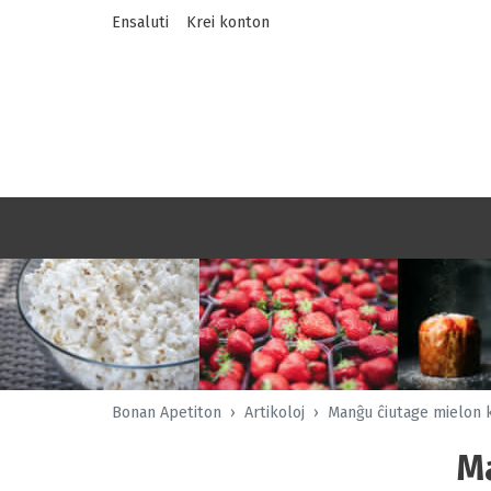
Ensaluti
Krei konton
Bonan Apetiton
Artikoloj
Manĝu ĉiutage mielon k
Ma