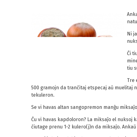
Anka
natu
Ni j
nukso
Ĉi t
mine
tiu 
Tre 
500 gramojn da tranĉitaj etspecaj aŭ muelitaj n
tekuleron.
Se vi havas altan sangopremon manĝu miksaĵon
Ĉu vi havas kapdoloron? La miksaĵo el nuksoj 
ĉiutage prenu 1-2 kulero(j)n da miksaĵo. Ankaŭ