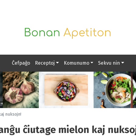
Ĉefpaĝo
Receptoj
Komunumo
Sekvu nin
aj nuksojn!
nĝu ĉiutage mielon kaj nukso