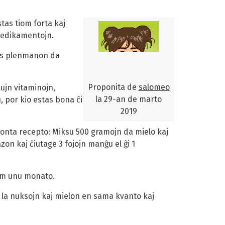
tas tiom forta kaj
medika­mentojn.
ĝas plenmanon da
Proponita de
salomeo
iujn vitaminojn,
la
29-an de marto
, por kio estas bona ĉi
2019
kvonta recepto: Miksu 500 gramojn da mielo kaj
on kaj ĉiutage 3 fojojn manĝu el ĝi 1
dum unu monato.
 la nuksojn kaj mielon en sama kvanto kaj