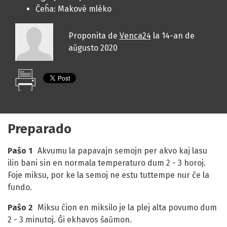
Ĉeĥa:
Makové mléko
Proponita de
Venca24
la
14-an de
aŭgusto 2020
Preparado
Paŝo 1
Akvumu la papavajn semojn per akvo kaj lasu
ilin bani sin en normala temperaturo dum 2 - 3 horoj.
Foje miksu, por ke la semoj ne estu tuttempe nur ĉe la
fundo.
Paŝo 2
Miksu ĉion en miksilo je la plej alta povumo dum
2 - 3 minutoj. Ĝi ekhavos ŝaŭmon.