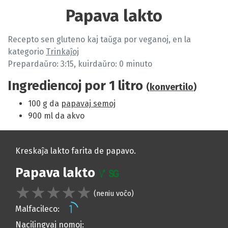
Papava lakto
Recepto sen gluteno kaj taŭga por veganoj, en la
kategorio
Trinkaĵoj
Prepardaŭro: 3:15, kuirdaŭro: 0 minuto
Ingrediencoj por
1 litro
(
konvertilo
)
100 g da
papavaj semoj
900 ml da akvo
Kreskaĵa lakto farita de papavo.
Papava lakto
(neniu voĉo)
Malfacileco:
Nacilingvaj nomoj: