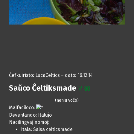
Ĉefkuiristo: LucaCeltics – dato: 16.12.14
Saŭco Ĉeltiksmade
(neniu voĉo)
Malfacileco:
Devenlando:
Italujo
Nacilingvaj nomoj:
Itala:
Salsa celticsmade