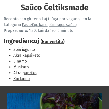
Saŭco Ĉeltiksmade
Recepto sen gluteno kaj taŭga por veganoj, en la
kategorio
Pasteĉoj, kaĉoj, ŝmiraĵoj, saŭcoj
Prepardaŭro: 1:50, kuirdaŭro: 0 minuto
Ingrediencoj
(
konvertilo
)
Soja jogurto
Akra
kapsiketo
Cinamo
Muskato
Akra
papriko
Kurkumo