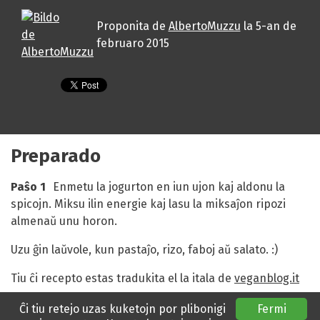
Proponita de
AlbertoMuzzu
la
5-an de
februaro 2015
Preparado
Paŝo 1
Enmetu la jogurton en iun ujon kaj aldonu la
spicojn. Miksu ilin energie kaj lasu la miksaĵon ripozi
almenaŭ unu horon.
Uzu ĝin laŭvole, kun pastaĵo, rizo, faboj aŭ salato. :)
Tiu ĉi recepto estas tradukita el la itala de
veganblog.it
Ĉi tiu retejo uzas kuketojn por plibonigi
Fermi
Retejo realigita de
E@I