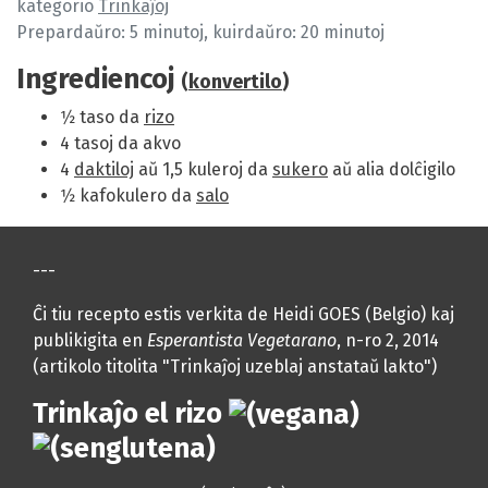
kategorio
Trinkaĵoj
Prepardaŭro: 5 minutoj, kuirdaŭro: 20 minutoj
Ingrediencoj
(
konvertilo
)
1⁄2 taso da
rizo
4 tasoj da akvo
4
daktiloj
aŭ 1,5 kuleroj da
sukero
aŭ alia dolĉigilo
1⁄2 kafokulero da
salo
---
Ĉi tiu recepto estis verkita de Heidi GOES (Belgio) kaj
publikigita en
Esperantista Vegetarano
, n-ro 2, 2014
(artikolo titolita "Trinkaĵoj uzeblaj anstataŭ lakto")
Trinkaĵo el rizo