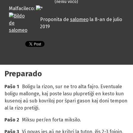
(neniu voĉo)
Malfacileco:
Proponita de
salomeo
la
8-an de julio
2019
Preparado
Paŝo 1
Boligu la rizon, sur ne tro alta fajro. Eventuale
boligu mallonge, kaj poste lasu plupretiĝi en kesto kun
kusenoj aŭ sub kovriloj por ŝpari gason kaj doni tempon
al la rizo pretiĝi.
Paŝo 2
Miksu per/en forta miksilo.
Paŝo 3
Vi povas jes aŭ ne kribri la tuton, ĝis 2-3 fojojn,