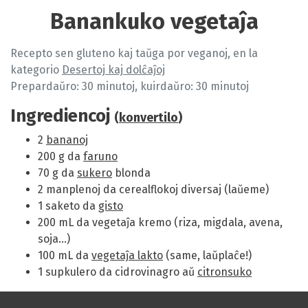
Banankuko vegetaĵa
Recepto sen gluteno kaj taŭga por veganoj, en la
kategorio
Desertoj kaj dolĉaĵoj
Prepardaŭro: 30 minutoj, kuirdaŭro: 30 minutoj
Ingrediencoj
(
konvertilo
)
2
bananoj
200 g da
faruno
70 g da
sukero
blonda
2 manplenoj da cerealflokoj diversaj (laŭeme)
1 saketo da
gisto
200 mL da vegetaĵa kremo (riza, migdala, avena,
soja…)
100 mL da
vegetaĵa lakto
(same, laŭplaĉe!)
1 supkulero da cidrovinagro aŭ
citronsuko