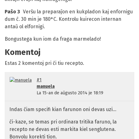
Paŝo 3
Verŝu la preparaĵon en kukpladon kaj enfornigu
dum ĉ. 30 min je 180°C. Kontrolu kuirecon internan
antaŭ ol elfornigi.
Bongustega kun iom da fraga marmelado!
Komentoj
Estas 2 komentoj pri ĉi tiu recepto.
#1
manuela
La
15-an de aŭgusto 2014 je 18:19
Indas ĉiam specifi kian farunon oni devas uzi...
ĉi-kaze, se temas pri ordinara tritika faruno, la
recepto ne devas esti markita kiel senglutena.
Bonvolu korekti tion.