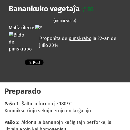
Banankuko vegetaĵa
(neniu voĉo)
Malfacileco:
Proponita de
pimskrabo
la
22-an de
julio 2014
Preparado
Paŝo 1
Ŝaltu la fornon je 180°C.
Kunmiksu ĉiujn sekajn erojn en larĝa ujo.
Paŝo 2
Aldonu la bananojn kaĉigitajn perforke, la
likvajn erojn kaj homogenigu.