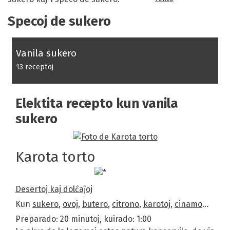
Specoj de sukero
Vanila sukero
13 receptoj
Elektita recepto kun vanila
sukero
Karota torto
Desertoj kaj dolĉaĵoj
Kun
sukero
,
ovoj
,
butero
,
citrono
,
karotoj
,
cinamo
…
Preparado: 20 minutoj, kuirado: 1:00