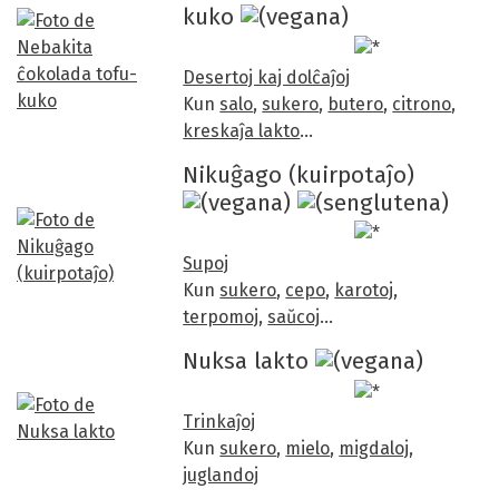
kuko
/5
Desertoj kaj dolĉaĵoj
Kun
salo
,
sukero
,
butero
,
citrono
,
kreskaĵa lakto
…
Nikuĝago (kuirpotaĵo)
Supoj
Kun
sukero
,
cepo
,
karotoj
,
terpomoj
,
saŭcoj
…
Nuksa lakto
Trinkaĵoj
Kun
sukero
,
mielo
,
migdaloj
,
juglandoj