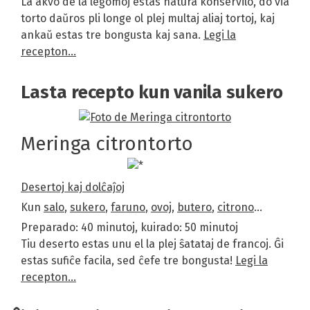
La akvo de la legomoj estas natura konservilo, do via
torto daŭros pli longe ol plej multaj aliaj tortoj, kaj
ankaŭ estas tre bongusta kaj sana.
Legi la
recepton…
Lasta recepto kun vanila sukero
Meringa citrontorto
Desertoj kaj dolĉaĵoj
Kun
salo
,
sukero
,
faruno
,
ovoj
,
butero
,
citrono
…
Preparado: 40 minutoj, kuirado: 50 minutoj
Tiu deserto estas unu el la plej ŝatataj de francoj. Ĝi
estas sufiĉe facila, sed ĉefe tre bongusta!
Legi la
recepton…