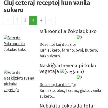
Ĉiuj ceteraj receptoj kun vanila
sukero
←
1
2
3
4
→
Mikroondila ĉokoladkuko
Desertoj kaj dolĉaĵoj
Kun
sukero
,
faruno
,
ovoj
,
butero
,
bakpulvoro
…
Naskiĝdatrevena pirkuko
vegetaĵa
Desertoj kaj dolĉaĵoj
Kun
salo
,
oleo
,
faruno
,
gisto
,
vanila
sukero
…
Nebakita ĉokolada tofu-