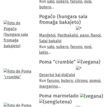
Kun
salo
,
sukero
,
faruno
,
ovoj
,
butero
…
Pogaĉo (hungara sala
fromaĝa bakaĵeto)
Manĝetoj
,
Pastbakaĵoj, pano, flanoj
,
Salaj bakaĵoj
Kun
salo
,
sukero
,
faruno
,
ovoj
,
lakto
…
Poma “crumble”
Desertoj kaj dolĉaĵoj
Kun
faruno
,
butero
,
citrono
,
pomoj
,
margarino
…
Poma marmelado