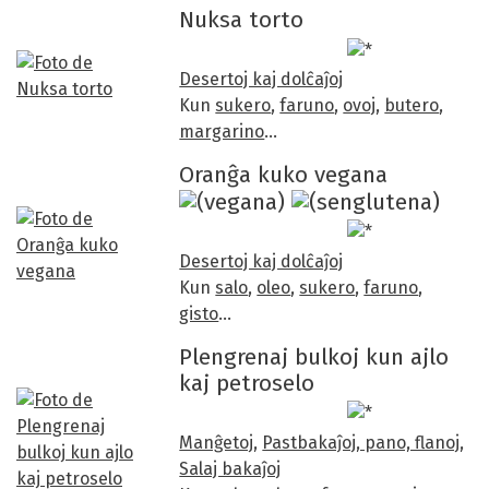
Nuksa torto
Desertoj kaj dolĉaĵoj
Kun
sukero
,
faruno
,
ovoj
,
butero
,
margarino
…
Oranĝa kuko vegana
Desertoj kaj dolĉaĵoj
Kun
salo
,
oleo
,
sukero
,
faruno
,
gisto
…
Plengrenaj bulkoj kun ajlo
kaj petroselo
Manĝetoj
,
Pastbakaĵoj, pano, flanoj
,
Salaj bakaĵoj