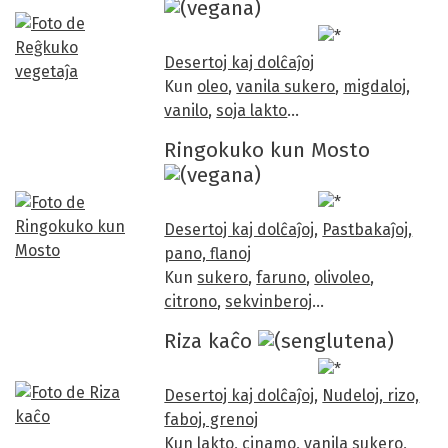
Desertoj kaj dolĉaĵoj
Kun
oleo
,
vanila sukero
,
migdaloj
,
vanilo
,
soja lakto
…
Ringokuko kun Mosto
Desertoj kaj dolĉaĵoj
,
Pastbakaĵoj,
pano, flanoj
Kun
sukero
,
faruno
,
olivoleo
,
citrono
,
sekvinberoj
…
Riza kaĉo
Desertoj kaj dolĉaĵoj
,
Nudeloj, rizo,
faboj, grenoj
Kun
lakto
,
cinamo
,
vanila sukero
,