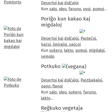
Desertoj kaj dolĉaĵoj
Kun
salo
,
oleo
,
faruno
,
ovoj
,
pomoj
…
Poriĝo kun kakao kaj
migdaloj
Desertoj kaj dolĉaĵoj
,
Pasteĉoj,
kaĉoj, ŝmiraĵoj, saŭcoj
Kun
sukero
,
lakto
,
pomoj
,
migdaloj
,
semolo
Potkuko
Desertoj kaj dolĉaĵoj
,
Pastbakaĵoj,
pano, flanoj
Kun
salo
,
oleo
,
sukero
,
faruno
,
lakto
…
Reĝkuko vegetaĵa