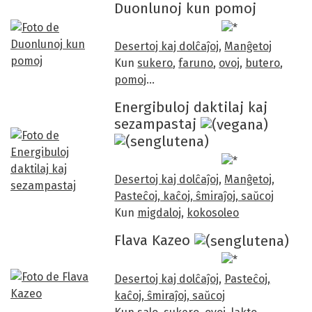
Duonlunoj kun pomoj
/5
Desertoj kaj dolĉaĵoj
,
Manĝetoj
Kun
sukero
,
faruno
,
ovoj
,
butero
,
pomoj
…
Energibuloj daktilaj kaj
sezampastaj
Desertoj kaj dolĉaĵoj
,
Manĝetoj
,
Pasteĉoj, kaĉoj, ŝmiraĵoj, saŭcoj
Kun
migdaloj
,
kokosoleo
Flava Kazeo
Desertoj kaj dolĉaĵoj
,
Pasteĉoj,
kaĉoj, ŝmiraĵoj, saŭcoj