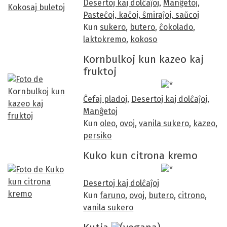
Desertoj kaj dolĉaĵoj
,
Manĝetoj
,
Pasteĉoj, kaĉoj, ŝmiraĵoj, saŭcoj
Kun
sukero
,
butero
,
ĉokolado
,
laktokremo
,
kokoso
Kornbulkoj kun kazeo kaj
fruktoj
Ĉefaj pladoj
,
Desertoj kaj dolĉaĵoj
,
Manĝetoj
Kun
oleo
,
ovoj
,
vanila sukero
,
kazeo
,
persiko
Kuko kun citrona kremo
Desertoj kaj dolĉaĵoj
Kun
faruno
,
ovoj
,
butero
,
citrono
,
vanila sukero