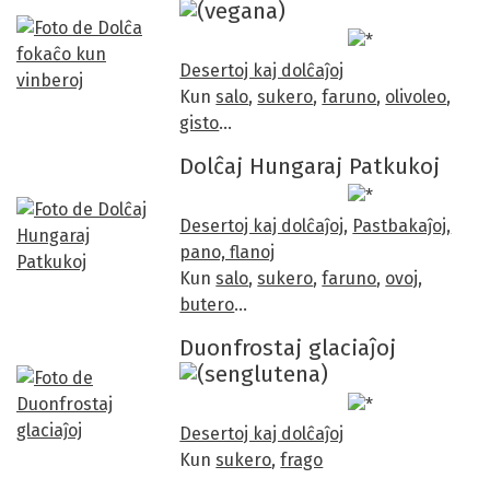
Desertoj kaj dolĉaĵoj
Kun
salo
,
sukero
,
faruno
,
olivoleo
,
gisto
…
Dolĉaj Hungaraj Patkukoj
/5
Desertoj kaj dolĉaĵoj
,
Pastbakaĵoj,
pano, flanoj
Kun
salo
,
sukero
,
faruno
,
ovoj
,
butero
…
Duonfrostaj glaciaĵoj
Desertoj kaj dolĉaĵoj
Kun
sukero
,
frago