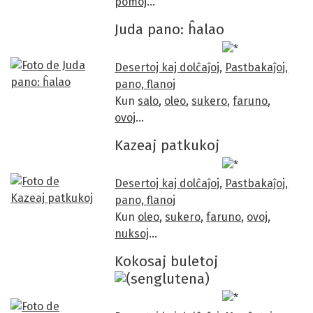
pomoj
…
Juda pano: ĥalao
Desertoj kaj dolĉaĵoj
,
Pastbakaĵoj,
pano, flanoj
Kun
salo
,
oleo
,
sukero
,
faruno
,
ovoj
…
Kazeaj patkukoj
/5
Desertoj kaj dolĉaĵoj
,
Pastbakaĵoj,
pano, flanoj
Kun
oleo
,
sukero
,
faruno
,
ovoj
,
nuksoj
…
Kokosaj buletoj
/5