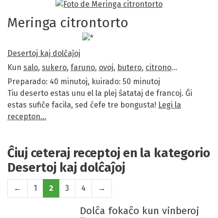
Meringa citrontorto
Desertoj kaj dolĉaĵoj
Kun
salo
,
sukero
,
faruno
,
ovoj
,
butero
,
citrono
…
Preparado: 40 minutoj, kuirado: 50 minutoj
Tiu deserto estas unu el la plej ŝatataj de francoj. Ĝi
estas sufiĉe facila, sed ĉefe tre bongusta!
Legi la
recepton…
Ĉiuj ceteraj receptoj en la kategorio
Desertoj kaj dolĉaĵoj
←
1
2
3
4
→
Dolĉa fokaĉo kun vinberoj