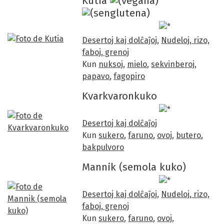
Kutia
Desertoj kaj dolĉaĵoj
,
Nudeloj, rizo,
faboj, grenoj
Kun
nuksoj
,
mielo
,
sekvinberoj
,
papavo
,
fagopiro
Kvarkvaronkuko
Desertoj kaj dolĉaĵoj
Kun
sukero
,
faruno
,
ovoj
,
butero
,
bakpulvoro
Mannik (semola kuko)
Desertoj kaj dolĉaĵoj
,
Nudeloj, rizo,
faboj, grenoj
Kun
sukero
,
faruno
,
ovoj
,