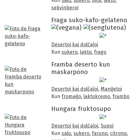
Kun
salo
,
sukero
,
ovoj
,
lakto
,
sekvinberoj
Fraga suko-kafo-gelateno
Desertoj kaj dolĉaĵoj
Kun
sukero
,
lakto
,
frago
Framba deserto kun
maskarpono
Desertoj kaj dolĉaĵoj
,
Manĝetoj
Kun
fromaĝo
,
laktokremo
,
frambo
Hungara fruktosupo
Desertoj kaj dolĉaĵoj
,
Supoj
Kun
salo
,
sukero
,
faruno
,
citrono
,