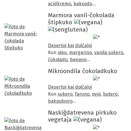
acidkremo
,
baksodo
…
Marmora vanil-ĉokolada
ŝtipkuko
Desertoj kaj dolĉaĵoj
Kun
oleo
,
margarino
,
vanila sukero
,
ĉokolado
,
banano
…
Mikroondila ĉokoladkuko
Desertoj kaj dolĉaĵoj
Kun
sukero
,
faruno
,
ovoj
,
butero
,
bakpulvoro
…
Naskiĝdatrevena pirkuko
vegetaĵa